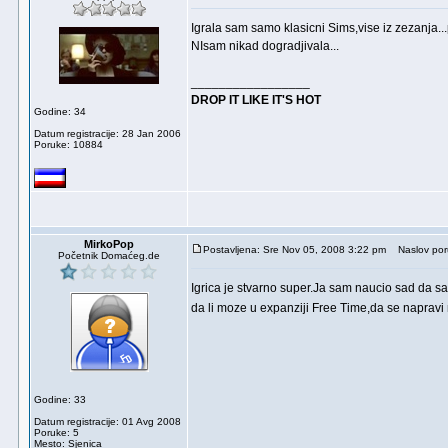
Igrala sam samo klasicni Sims,vise iz zezanja...
NIsam nikad dogradjivala...
_________________
DROP IT LIKE IT'S HOT
Godine: 34
Datum registracije: 28 Jan 2006
Poruke: 10884
MirkoPop
Postavljena: Sre Nov 05, 2008 3:22 pm
Naslov por
Početnik Domaćeg.de
Igrica je stvarno super.Ja sam naucio sad da 
da li moze u expanziji Free Time,da se napravi
Godine: 33
Datum registracije: 01 Avg 2008
Poruke: 5
Mesto: Sjenica