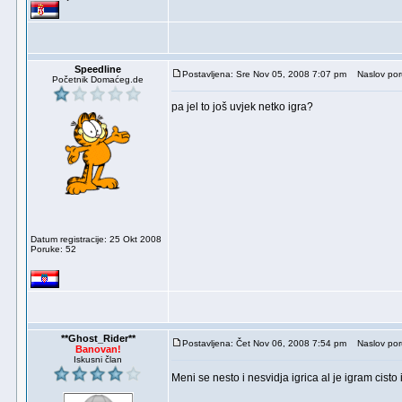
Speedline
Postavljena: Sre Nov 05, 2008 7:07 pm
Naslov por
Početnik Domaćeg.de
pa jel to još uvjek netko igra?
Datum registracije: 25 Okt 2008
Poruke: 52
**Ghost_Rider**
Postavljena: Čet Nov 06, 2008 7:54 pm
Naslov por
Banovan!
Iskusni član
Meni se nesto i nesvidja igrica al je igram cist