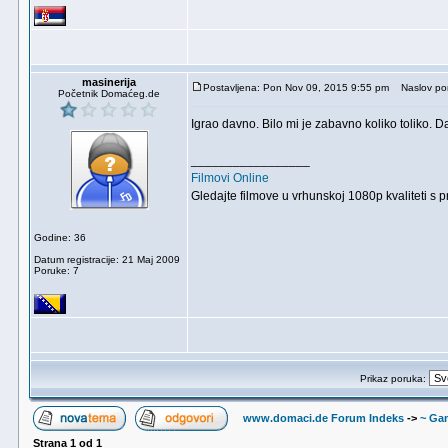
masinerija
Postavljena: Pon Nov 09, 2015 9:55 pm
Naslov por
Početnik Domaćeg.de
Igrao davno. Bilo mi je zabavno koliko toliko. 
_________________
Filmovi Online
Gledajte filmove u vrhunskoj 1080p kvaliteti s 
Godine: 36
Datum registracije: 21 Maj 2009
Poruke: 7
Prikaz poruka:
www.domaci.de Forum Indeks
->
~ Ga
Strana
1
od
1