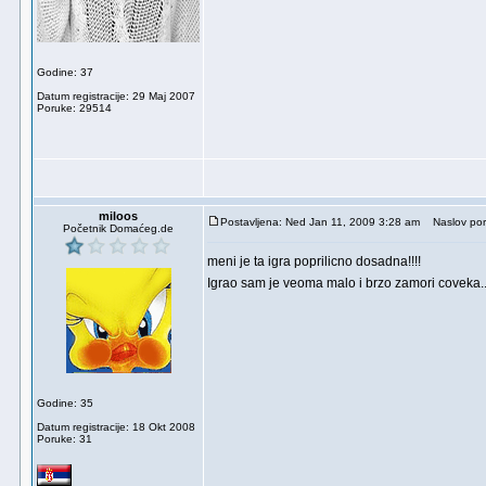
Godine: 37
Datum registracije: 29 Maj 2007
Poruke: 29514
miloos
Postavljena: Ned Jan 11, 2009 3:28 am
Naslov por
Početnik Domaćeg.de
meni je ta igra poprilicno dosadna!!!!
Igrao sam je veoma malo i brzo zamori coveka..
Godine: 35
Datum registracije: 18 Okt 2008
Poruke: 31