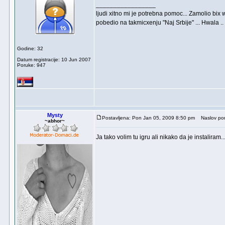
_________________
ljudi xitno mi je potrebna pomoc... Zamolio bix 
pobedio na takmicxenju "Naj Srbije" ... Hwala .
Godine: 32
Datum registracije: 10 Jun 2007
Poruke: 947
Mysty
Postavljena: Pon Jan 05, 2009 8:50 pm
Naslov por
~abhor~
Ja tako volim tu igru ali nikako da je instaliram..