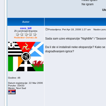
Retko igram
Ne igram
Uk
Autor
coco_bill
Postavljena: Pet Apr 18, 2008 1:27 am
Naslov poru
Zli carobnjak-lingvista
Sada sam uzeo ekspanzije "Nightlife" i "Seasons
Da li ste vi instalirali neke ekspanzije? Kako s
dograđivanjem igrice?
Godine: 46
Datum registracije: 22 Mar 2006
Poruke: 33433
Mesto: Novi Sad