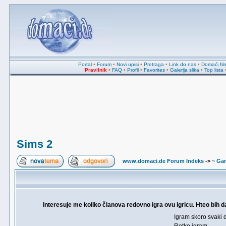
Portal
•
Forum
•
Novi upisi
•
Pretraga
•
Link do nas
•
Domaći fil
Pravilnik
•
FAQ
•
Profil
•
Favorites
•
Galerija slika
•
Top lista
Sims 2
www.domaci.de Forum Indeks
->
~ Ga
Interesuje me koliko članova redovno igra ovu igricu. Hteo bih d
Igram skoro svaki 