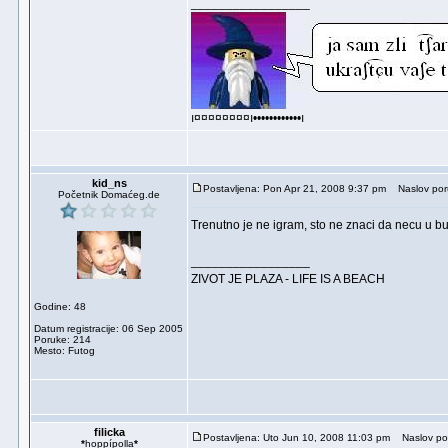
_________________
ı¤¤¤¤¤¤¤¤ı••••••••••••ı
kid_ns
Postavljena: Pon Apr 21, 2008 9:37 pm
Naslov por
Početnik Domaćeg.de
Trenutno je ne igram, sto ne znaci da necu u bu
_________________
ZIVOT JE PLAZA - LIFE IS A BEACH
Godine: 48
Datum registracije: 06 Sep 2005
Poruke: 214
Mesto: Futog
filicka
Postavljena: Uto Jun 10, 2008 11:03 pm
Naslov po
*
hoppípolla
*