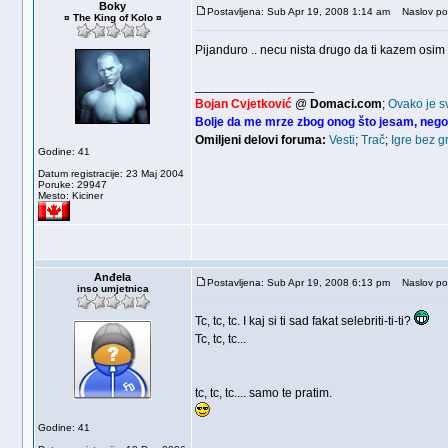
Boky
Postavljena: Sub Apr 19, 2008 1:14 am
Naslov po
¤ The King of Kolo ¤
Pijanduro .. necu nista drugo da ti kazem osim
_________________
Bojan Cvjetković
@
Domaci.com
;
Ovako je s
Bolje da me mrze zbog onog što jesam, nego
Omiljeni delovi foruma:
Vesti
;
Trač
;
Igre bez g
Godine: 41
Datum registracije: 23 Maj 2004
Poruke: 29947
Mesto: Kiciner
Anđela
Postavljena: Sub Apr 19, 2008 6:13 pm
Naslov po
inso umjetnica
Tc, tc, tc. I kaj si ti sad fakat selebriti-ti-ti?
Tc, tc, tc...
tc, tc, tc.... samo te pratim.
Godine: 41