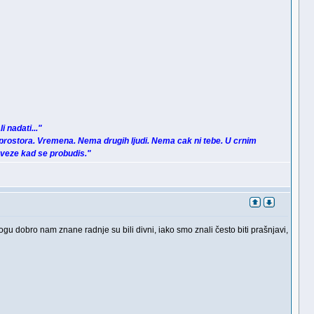
i nadati..."
prostora. Vremena. Nema drugih ljudi. Nema cak ni tebe. U crnim
zveze kad se probudis."
ogu dobro nam znane radnje su bili divni, iako smo znali često biti prašnjavi,