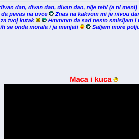
divan dan, divan dan, divan dan, nije tebi (a ni meni)
s da pevas na uvce
Znas na kakvom mi je nivou dana
 za tvoj kutak
Hmmmm da sad nesto smisljam i mu
bih se onda morala i ja menjati
Saljem more polj
Maca i kuca