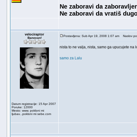
Ne zaboravi da zaboravljen
Ne zaboravi da vratiš dugo
velociraptor
Postavljena: Sub Apr 19, 2008 1:07 am
Naslov po
Banovan!
nista to ne valja, nista, samo ga upucujete na
samo za Lalu
Datum registracije: 15 Apr 2007
Poruke: 12000
Mesto: www. pokloni mi
ljubav...pokloni mi sebe.com