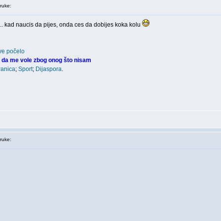
ruke:
 .. kad naucis da pijes, onda ces da dobijes koka kolu
ve počelo
 da me vole zbog onog što nisam
ranica
;
Sport
;
Dijaspora
.
ruke: