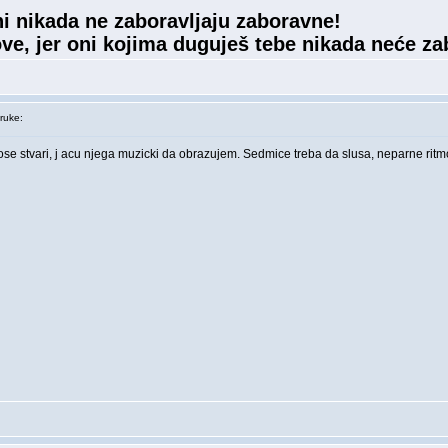
i nikada ne zaboravljaju zaboravne!
ve, jer oni kojima duguješ tebe nikada neće zab
ruke:
 lose stvari, j acu njega muzicki da obrazujem. Sedmice treba da slusa, neparne ri