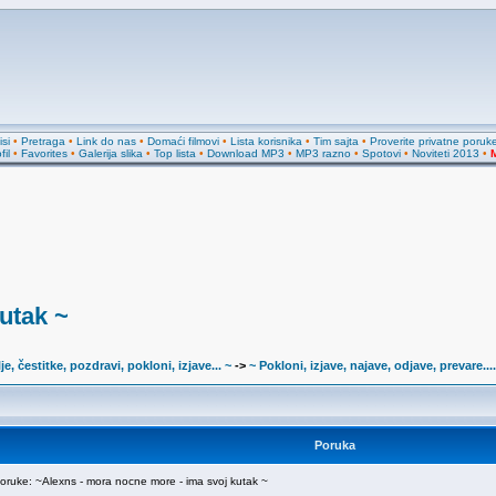
si
•
Pretraga
•
Link do nas
•
Domaći filmovi
•
Lista korisnika
•
Tim sajta
•
Proverite privatne poruk
fil
•
Favorites
•
Galerija slika
•
Top lista
•
Download MP3
•
MP3 razno
•
Spotovi
•
Noviteti 2013
•
M
utak ~
je, čestitke, pozdravi, pokloni, izjave... ~
->
~ Pokloni, izjave, najave, odjave, prevare....
Poruka
uke: ~Alexns - mora nocne more - ima svoj kutak ~