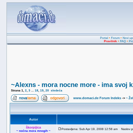
Portal
•
Forum
•
Novi upi
Pravilnik
•
FAQ
•
Pro
~Alexns - mora nocne more - ima svoj k
Strana
1
,
2
,
3
...
18
,
19
,
20
sledeća
www.domaci.de Forum Indeks
->
~ Žel
Autor
škorpijica
Postavljena: Sub Apr 19, 2008 12:58 am
Naslov por
~ noćna mora mnogih ~