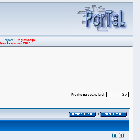
e
•
Prijava
•
Registracija
uzički noviteti 2014
Pređite na stranu broj:
 ~
::