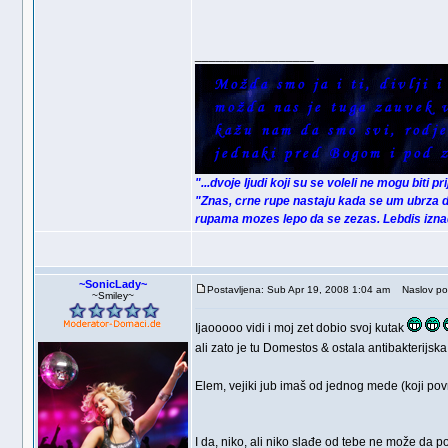
_________________
"...dvoje ljudi koji su se voleli ne mogu biti p
"Znas, crne rupe nastaju kada se um ubrza d
rupama mozes lepo da se zezas. Lebdis iznad 
~SonicLady~
Postavljena: Sub Apr 19, 2008 1:04 am
Naslov por
~Smiley~
Ijaooooo vidi i moj zet dobio svoj kutak
ali zato je tu Domestos & ostala antibakterijsk
Elem, vejiki jub imaš od jednog mede (koji p
I da, niko, ali niko slađe od tebe ne može da 