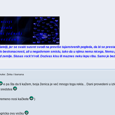
rijatelji, jer se svaki susret svodi na previše tajanstvenih pogleda, da bi se prestal
o beskonacnosti, ali u negativnom smislu, tako da u njima nema nicega. Nema 
zemlje. Slusas rock'n'roll. Dozivas kisu ili maznes neku lepu ribu. Samo je be
uke: Zeka i banana
e pa šta da ti kažem, tvoja ženica je već mnogo toga rekla... Dani provedeni u izl
a sredstva
ovremeno nosi kačkete
)
pogricka ovu voćku