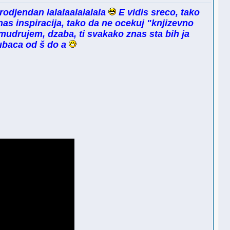
 rodjendan lalalaalalalala
E vidis sreco, tako
s inspiracija, tako da ne ocekuj "knjizevno
drujem, dzaba, ti svakako znas sta bih ja
ubaca od š do a