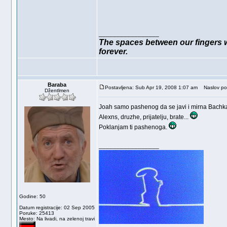
_________________
The spaces between our fingers we
forever.
Baraba
Postavljena: Sub Apr 19, 2008 1:07 am
Naslov po
Džentlmen
Joah samo pashenog da se javi i mirna Bachk
Alexns, druzhe, prijatelju, brate...
Poklanjam ti pashenoga.
_________________
Godine: 50
Datum registracije: 02 Sep 2005
Poruke: 25413
Mesto: Na livadi, na zelenoj travi