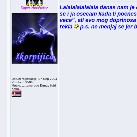
Lalalalalalalala danas nam je 
se i ja osecam kada ti pocne
vece", ali evo mog doprinosa
rekla
p.s. ne menjaj se jer 
Datum registracije: 07 Sep 2004
Poruke: 59506
Mesto: ....tamo gde Dunav ljubi
nebo...