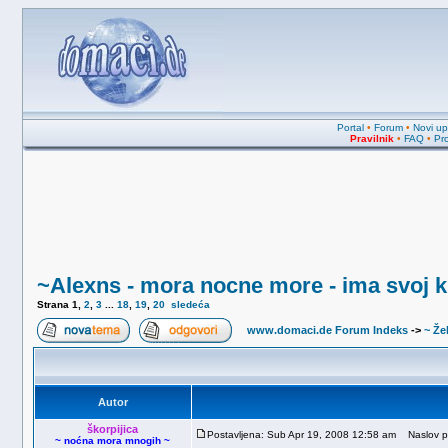
Portal
•
Forum
•
Novi upi
Pravilnik
•
FAQ
•
Pro
~Alexns - mora nocne more - ima svoj k
Strana
1
,
2
,
3
...
18
,
19
,
20
sledeća
www.domaci.de Forum Indeks
->
~ Žel
Autor
škorpijica
Postavljena: Sub Apr 19, 2008 12:58 am
Naslov por
~ noćna mora mnogih ~