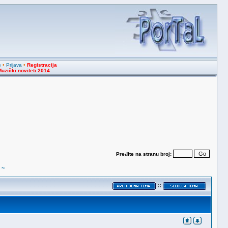
e
•
Prijava
•
Registracija
uzički noviteti 2014
Pređite na stranu broj:
 ~
::