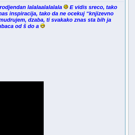
 rodjendan lalalaalalalala
E vidis sreco, tako
s inspiracija, tako da ne ocekuj "knjizevno
drujem, dzaba, ti svakako znas sta bih ja
ubaca od š do a