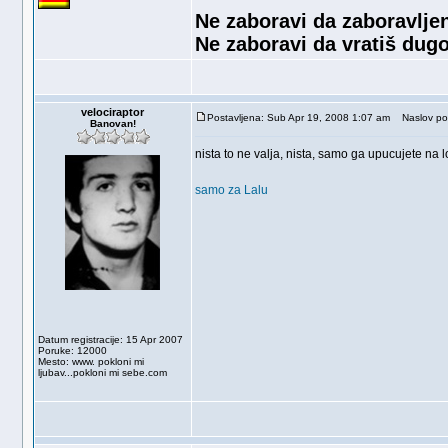
Ne zaboravi da zaboravljen
Ne zaboravi da vratiš dugo
velociraptor
Postavljena: Sub Apr 19, 2008 1:07 am
Naslov po
Banovan!
nista to ne valja, nista, samo ga upucujete na
samo za Lalu
Datum registracije: 15 Apr 2007
Poruke: 12000
Mesto: www. pokloni mi
ljubav...pokloni mi sebe.com