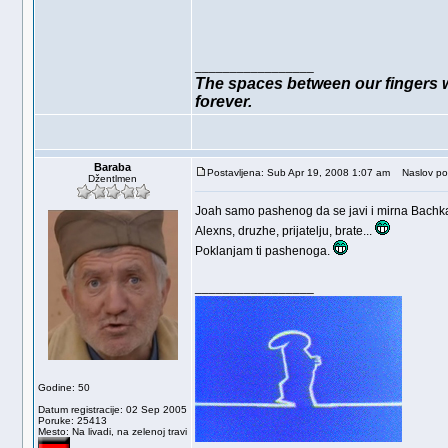
_________________
The spaces between our fingers we
forever.
Baraba
Postavljena: Sub Apr 19, 2008 1:07 am
Naslov po
Džentlmen
Joah samo pashenog da se javi i mirna Bachk
Alexns, druzhe, prijatelju, brate...
Poklanjam ti pashenoga.
_________________
Godine: 50
Datum registracije: 02 Sep 2005
Poruke: 25413
Mesto: Na livadi, na zelenoj travi