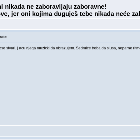
i nikada ne zaboravljaju zaboravne!
ve, jer oni kojima duguješ tebe nikada neće zab
ruke:
 lose stvari, j acu njega muzicki da obrazujem. Sedmice treba da slusa, neparne ri