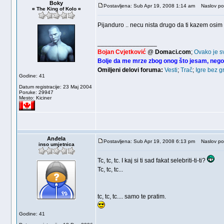
Boky
Postavljena: Sub Apr 19, 2008 1:14 am
Naslov po
¤ The King of Kolo ¤
Pijanduro .. necu nista drugo da ti kazem osim
_________________
Bojan Cvjetković
@
Domaci.com
;
Ovako je s
Bolje da me mrze zbog onog što jesam, nego
Omiljeni delovi foruma:
Vesti
;
Trač
;
Igre bez g
Godine: 41
Datum registracije: 23 Maj 2004
Poruke: 29947
Mesto: Kiciner
Anđela
Postavljena: Sub Apr 19, 2008 6:13 pm
Naslov po
inso umjetnica
Tc, tc, tc. I kaj si ti sad fakat selebriti-ti-ti?
Tc, tc, tc...
tc, tc, tc.... samo te pratim.
Godine: 41