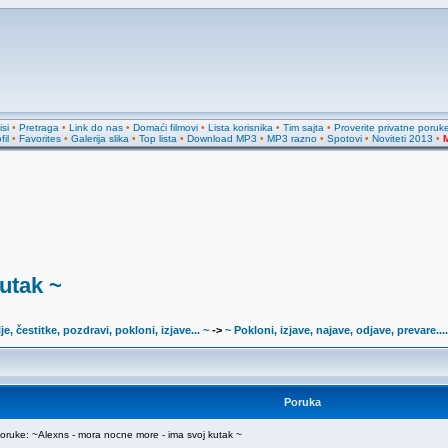
si
•
Pretraga
•
Link do nas
•
Domaći filmovi
•
Lista korisnika
•
Tim sajta
•
Proverite privatne poruk
fil
•
Favorites
•
Galerija slika
•
Top lista
•
Download MP3
•
MP3 razno
•
Spotovi
•
Noviteti 2013
•
M
utak ~
je, čestitke, pozdravi, pokloni, izjave... ~
->
~ Pokloni, izjave, najave, odjave, prevare....
Poruka
uke: ~Alexns - mora nocne more - ima svoj kutak ~