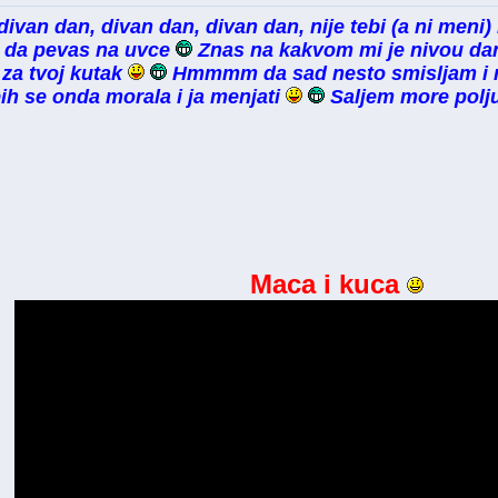
divan dan, divan dan, divan dan, nije tebi (a ni meni)
s da pevas na uvce
Znas na kakvom mi je nivou dana
 za tvoj kutak
Hmmmm da sad nesto smisljam i mu
bih se onda morala i ja menjati
Saljem more polj
Maca i kuca