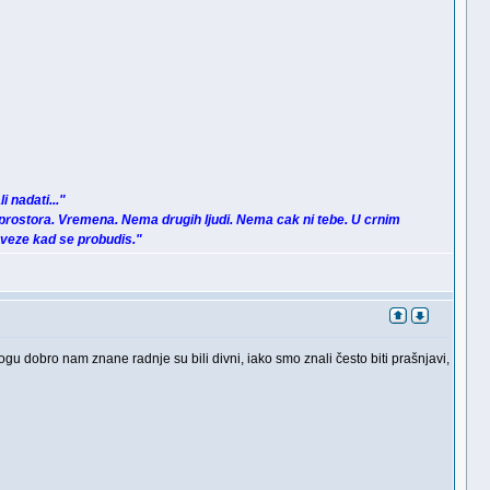
i nadati..."
prostora. Vremena. Nema drugih ljudi. Nema cak ni tebe. U crnim
zveze kad se probudis."
ogu dobro nam znane radnje su bili divni, iako smo znali često biti prašnjavi,