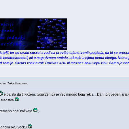
rijatelji, jer se svaki susret svodi na previše tajanstvenih pogleda, da bi se prestal
o beskonacnosti, ali u negativnom smislu, tako da u njima nema nicega. Nema 
zemlje. Slusas rock'n'roll. Dozivas kisu ili maznes neku lepu ribu. Samo je be
uke: Zeka i banana
e pa šta da ti kažem, tvoja ženica je već mnogo toga rekla... Dani provedeni u izl
a sredstva
ovremeno nosi kačkete
)
pogricka ovu voćku