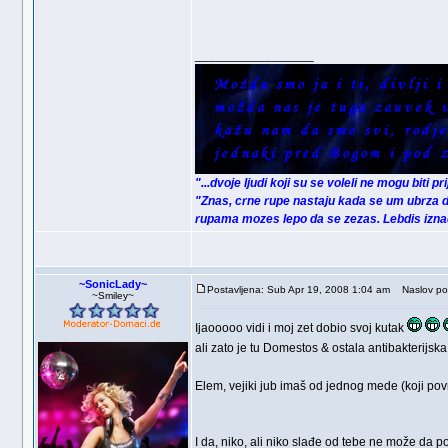
_________________
"...dvoje ljudi koji su se voleli ne mogu biti p
"Znas, crne rupe nastaju kada se um ubrza d
rupama mozes lepo da se zezas. Lebdis iznad 
~SonicLady~
Postavljena: Sub Apr 19, 2008 1:04 am
Naslov por
~Smiley~
Ijaooooo vidi i moj zet dobio svoj kutak
ali zato je tu Domestos & ostala antibakterijsk
Elem, vejiki jub imaš od jednog mede (koji p
I da, niko, ali niko slađe od tebe ne može da 