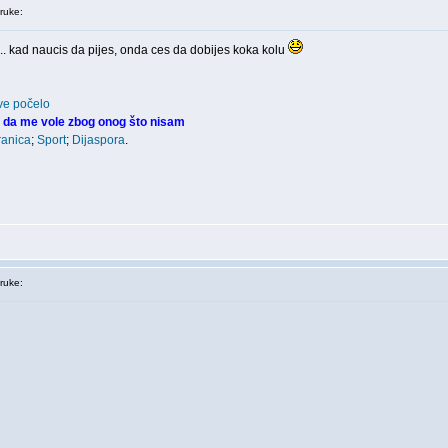
ruke:
 .. kad naucis da pijes, onda ces da dobijes koka kolu
ve počelo
 da me vole zbog onog što nisam
ranica
;
Sport
;
Dijaspora
.
ruke: