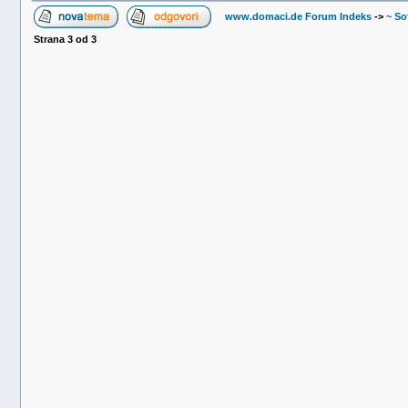
www.domaci.de Forum Indeks
->
~ So
Strana
3
od
3