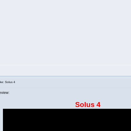
e: Solus 4
eview:
Solus 4