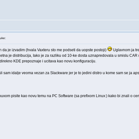
uke:
 da je izvadim (hvala Vaxteru sto me podseti da uopste postoji)
Uglavnom ja tren
zetna je distribucija, Iako je za razliku od 10-ke dosta uznapredovala u smislu CAR
 direkno KDE prepoznaje i ucitava kao novu konfiguraciju.
i sam idalje veoma vezan za Slackware jer je to jedini distro u kome sam se ja a
xom pisite kao novu temu na PC Software (sa prefixom Linux:) kako bi znali o cemu s