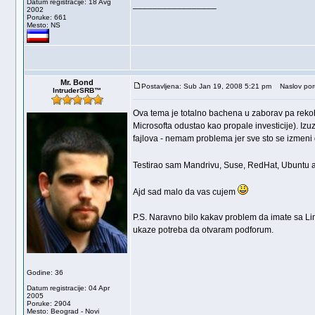
Datum registracije: 18 Avg
_________________
2002
Poruke: 661
Mesto: NS
Mr. Bond
Postavljena: Sub Jan 19, 2008 5:21 pm
Naslov por
IntruderSRB™
Ova tema je totalno bachena u zaborav pa rekoh
Microsofta odustao kao propale investicije). Izu
fajlova - nemam problema jer sve sto se izmeni
Testirao sam Mandrivu, Suse, RedHat, Ubuntu al
Ajd sad malo da vas cujem
P.S. Naravno bilo kakav problem da imate sa Linu
ukaze potreba da otvaram podforum.
Godine: 36
Datum registracije: 04 Apr
2005
Poruke: 2904
Mesto: Beograd - Novi