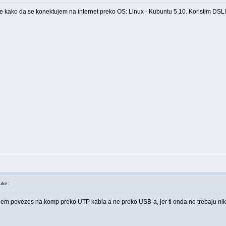
te kako da se konektujem na internet preko OS: Linux - Kubuntu 5.10. Koristim DSL
uke:
odem povezes na komp preko UTP kabla a ne preko USB-a, jer ti onda ne trebaju ni