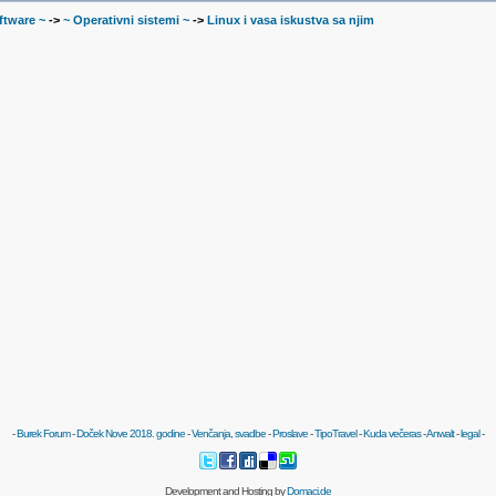
ftware ~
->
~ Operativni sistemi ~
->
Linux i vasa iskustva sa njim
-
Burek Forum
-
Doček Nove 2018. godine
-
Venčanja, svadbe
-
Proslave
-
TipoTravel
-
Kuda večeras
-
Anwalt
-
legal
-
Development and Hosting by
Domaci.de