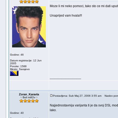
Moze li mi neko pomoci, tako sto ce mi dati upu
Unaprijed vam hvala!!!
Godine: 46
Datum registracije: 12 Jun
2005
Poruke: 1588
Mesto: Sarajevo
_________________
Zoran_Karavla
Postavljena: Sub Maj 27, 2006 3:55 am
Naslov por
~ Beli mišOv ~
Najjednostavnija varijanta ti je da svoj DSL m
lako.
Godine: 40