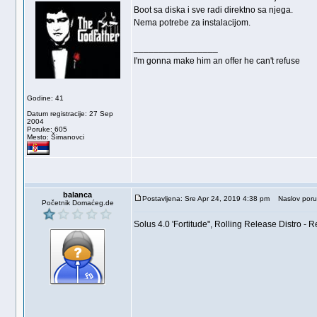
Boot sa diska i sve radi direktno sa njega.
Nema potrebe za instalacijom.
_________________
I'm gonna make him an offer he can't refuse
Godine: 41
Datum registracije: 27 Sep
2004
Poruke: 605
Mesto: Šimanovci
balanca
Postavljena: Sre Apr 24, 2019 4:38 pm
Naslov poruk
Početnik Domaćeg.de
Solus 4.0 'Fortitude", Rolling Release Distro - R