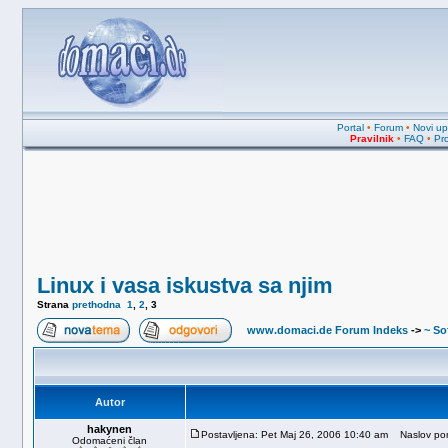
Portal
•
Forum
•
Novi upi
Pravilnik
•
FAQ
•
Pro
Linux i vasa iskustva sa njim
Strana
prethodna
1
,
2
,
3
www.domaci.de Forum Indeks
->
~ So
Autor
hakynen
Postavljena: Pet Maj 26, 2006 10:40 am
Naslov por
Odomaćeni član