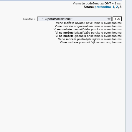
Vreme je podešeno za GMT + 1 sat
Strana
prethodna
1
,
2
,
3
Pređite u:
Vi
ne možete
otvarati nove teme u ovom forumu
Vi
ne možete
odgovarati na teme u ovom forumu
Vi
ne možete
menjati Vaše poruke u ovom forumu
Vi
ne možete
brisati Vaše poruke u ovom forumu
Vi
ne možete
glasati u anketama u ovom forumu
Vi
ne možete
postavljati fajlove u ovom forumu
Vi
ne možete
preuzeti fajlove sa ovog foruma