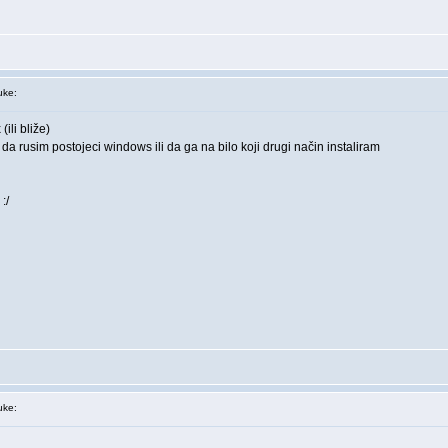
ke:
ili bliže)
da rusim postojeci windows ili da ga na bilo koji drugi način instaliram
:/
ke: