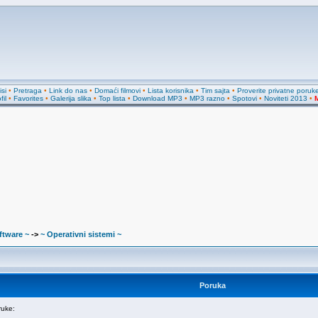
si
•
Pretraga
•
Link do nas
•
Domaći filmovi
•
Lista korisnika
•
Tim sajta
•
Proverite privatne poruk
fil
•
Favorites
•
Galerija slika
•
Top lista
•
Download MP3
•
MP3 razno
•
Spotovi
•
Noviteti 2013
•
M
ftware ~
->
~ Operativni sistemi ~
Poruka
uke: