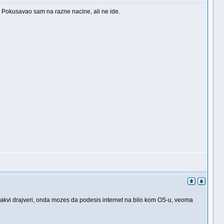
! Pokusavao sam na razne nacine, ali ne ide.
kakvi drajveri, onda mozes da podesis internet na bilo kom OS-u, veoma