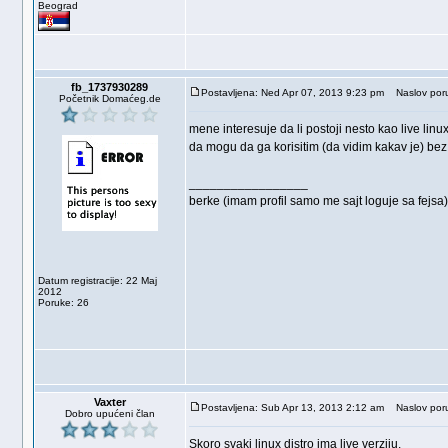
Beograd
fb_1737930289
Postavljena: Ned Apr 07, 2013 9:23 pm
Naslov poru
Početnik Domaćeg.de
mene interesuje da li postoji nesto kao live linux (
da mogu da ga korisitim (da vidim kakav je) bez 
_________________
berke (imam profil samo me sajt loguje sa fejsa) 
Datum registracije: 22 Maj
2012
Poruke: 26
Vaxter
Postavljena: Sub Apr 13, 2013 2:12 am
Naslov poru
Dobro upućeni član
Skoro svaki linux distro ima live verziju.