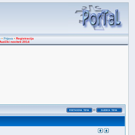
e
•
Prijava
•
Registracija
uzički noviteti 2014
::