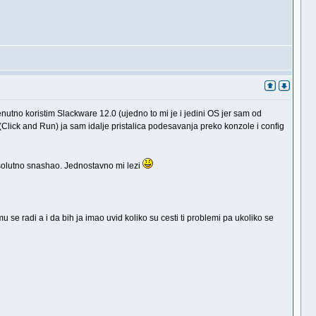
utno koristim Slackware 12.0 (ujedno to mi je i jedini OS jer sam od
 (Click and Run) ja sam idalje pristalica podesavanja preko konzole i config
psolutno snashao. Jednostavno mi lezi
e radi a i da bih ja imao uvid koliko su cesti ti problemi pa ukoliko se