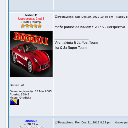
boban11
Postavljena: Sub Dec 29, 2012 10:45 pm
Naslov p
Upozorenja: 2 od 3
Prijatelj foruma
može pomoć da nađem S.A.R.S - Perspektiva...
_________________
Vilenjakinja & Ja Post Team
Ika & Ja Super Team
Godine: 41
Datum registracije: 03 Mar 2005
Poruke: 19847
Mesto: Gradiska
anchi22
Postavljena: Pon Dec 31, 2012 8:22 pm
Naslov por
•• 20:01 ••