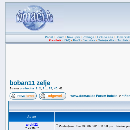
Portal
•
Forum
•
Novi upisi
•
Pretraga
•
Link do nas
•
Domaći fil
Pravilnik
•
FAQ
•
Profil
•
Favorites
•
Galerija slika
•
Top lista
boban11 zelje
Strana
prethodna
1
,
2
,
3
...
39
,
40
,
41
www.domaci.de Forum Indeks
->
~ Fon
Autor
anchi22
Postavljena: Sre Okt 06, 2010 11:50 pm
Naslov por
•• 20:01 ••