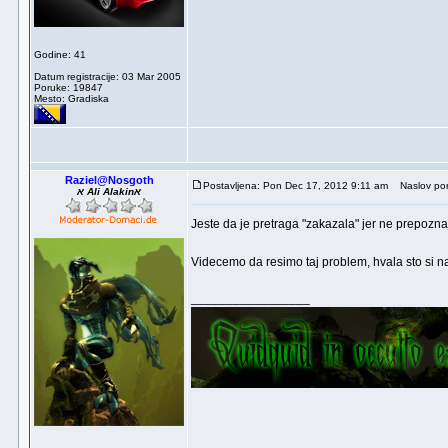
Godine: 41
Datum registracije: 03 Mar 2005
Poruke: 19847
Mesto: Gradiska
Raziel@Nosgoth
Postavljena: Pon Dec 17, 2012 9:11 am
Naslov por
א Ali Alakinא
Jeste da je pretraga "zakazala" jer ne prepozn
Videcemo da resimo taj problem, hvala sto si 
_________________