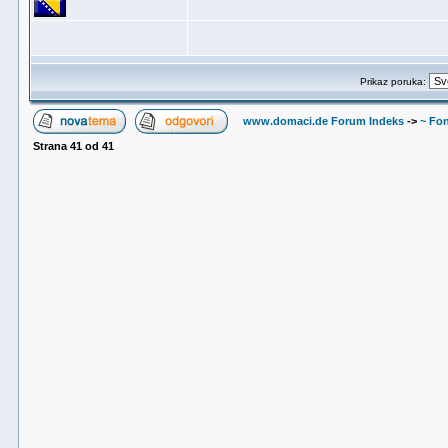
Prikaz poruka:
www.domaci.de Forum Indeks
->
~ Fon
Strana
41
od
41