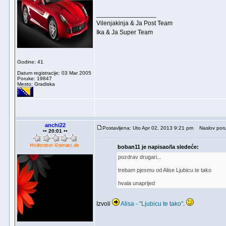
_________________
Vilenjakinja & Ja Post Team
Ika & Ja Super Team
Godine: 41
Datum registracije: 03 Mar 2005
Poruke: 19847
Mesto: Gradiska
anchi22
Postavljena: Uto Apr 02, 2013 9:21 pm
Naslov poru
•• 20:01 ••
boban11 je napisao/la sledeće:
pozdrav drugari...
trebam pjesmu od Alise Ljubicu te tako
hvala unaprijed
Izvoli
Alisa - "Ljubicu te tako"
.