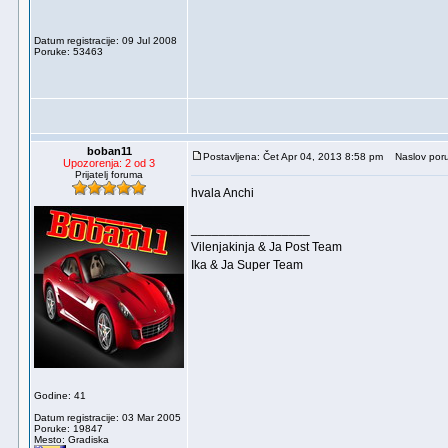
Datum registracije: 09 Jul 2008
Poruke: 53463
boban11
Postavljena: Čet Apr 04, 2013 8:58 pm
Naslov poru
Upozorenja: 2 od 3
Prijatelj foruma
hvala Anchi
_________________
Vilenjakinja & Ja Post Team
Ika & Ja Super Team
Godine: 41
Datum registracije: 03 Mar 2005
Poruke: 19847
Mesto: Gradiska