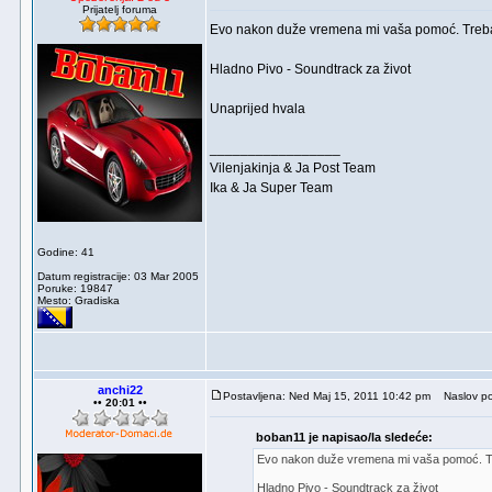
Prijatelj foruma
Evo nakon duže vremena mi vaša pomoć. Treba
Hladno Pivo - Soundtrack za život
Unaprijed hvala
_________________
Vilenjakinja & Ja Post Team
Ika & Ja Super Team
Godine: 41
Datum registracije: 03 Mar 2005
Poruke: 19847
Mesto: Gradiska
anchi22
Postavljena: Ned Maj 15, 2011 10:42 pm
Naslov po
•• 20:01 ••
boban11 je napisao/la sledeće:
Evo nakon duže vremena mi vaša pomoć. T
Hladno Pivo - Soundtrack za život