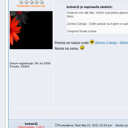
boban11 je napisao/la sledeće:
Odavno me nije bilo, tražim sad jednu pjesmu
hitno.
Zerina Cokoja - Grlim jastuk na kojem si sp
Unapred hvala svima.
Pesma se nalazi ovde
Zerina Cokoja - Grlim
Nema na cemu.
Datum registracije: 09 Jul 2008
Poruke: 53463
boban11
Postavljena: Ned Maj 15, 2011 10:28 pm
Naslov po
Upozorenja: 2 od 3