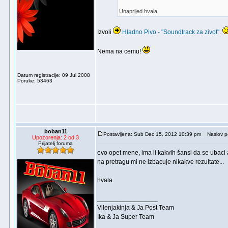
Unaprijed hvala
Izvoli
Hladno Pivo - "Soundtrack za zivot"
.
Nema na cemu!
Datum registracije: 09 Jul 2008
Poruke: 53463
boban11
Postavljena: Sub Dec 15, 2012 10:39 pm
Naslov p
Upozorenja: 2 od 3
Prijatelj foruma
evo opet mene, ima li kakvih šansi da se ubac
na pretragu mi ne izbacuje nikakve rezultate...
hvala.
_________________
Vilenjakinja & Ja Post Team
Ika & Ja Super Team