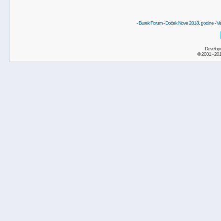
-
Burek Forum
-
Doček Nove 2018. godine
-
Ve
Develop
© 2001 - 20