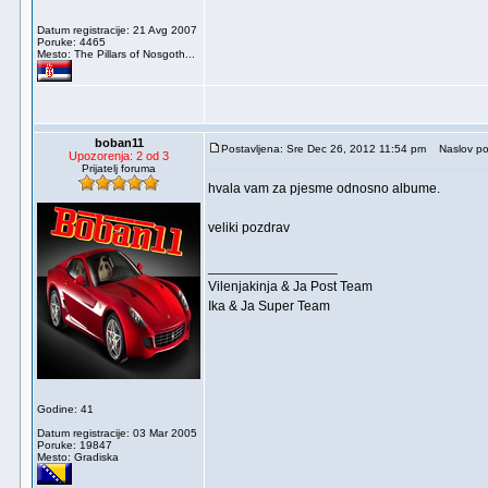
Datum registracije: 21 Avg 2007
Poruke: 4465
Mesto: The Pillars of Nosgoth...
boban11
Postavljena: Sre Dec 26, 2012 11:54 pm
Naslov po
Upozorenja: 2 od 3
Prijatelj foruma
hvala vam za pjesme odnosno albume.
veliki pozdrav
_________________
Vilenjakinja & Ja Post Team
Ika & Ja Super Team
Godine: 41
Datum registracije: 03 Mar 2005
Poruke: 19847
Mesto: Gradiska