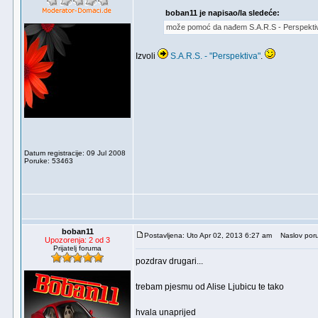
boban11 je napisao/la sledeće:
može pomoć da nađem S.A.R.S - Perspektiv
Izvoli
S.A.R.S. - "Perspektiva"
.
Datum registracije: 09 Jul 2008
Poruke: 53463
boban11
Postavljena: Uto Apr 02, 2013 6:27 am
Naslov poru
Upozorenja: 2 od 3
Prijatelj foruma
pozdrav drugari...
trebam pjesmu od Alise Ljubicu te tako
hvala unaprijed