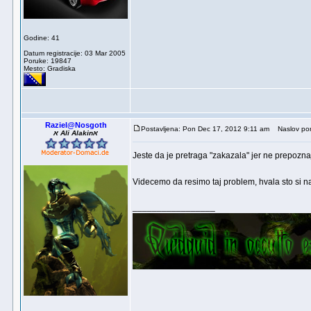
Godine: 41
Datum registracije: 03 Mar 2005
Poruke: 19847
Mesto: Gradiska
Raziel@Nosgoth
Postavljena: Pon Dec 17, 2012 9:11 am
Naslov por
א Ali Alakinא
Jeste da je pretraga "zakazala" jer ne prepozn
Videcemo da resimo taj problem, hvala sto si 
_________________