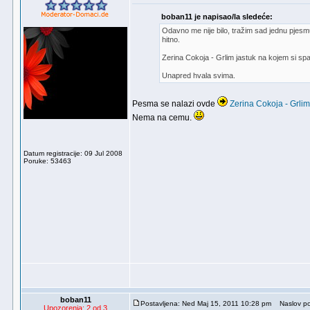
boban11 je napisao/la sledeće:
Odavno me nije bilo, tražim sad jednu pjesmu
hitno.
Zerina Cokoja - Grlim jastuk na kojem si sp
Unapred hvala svima.
Pesma se nalazi ovde
Zerina Cokoja - Grlim
Nema na cemu.
Datum registracije: 09 Jul 2008
Poruke: 53463
boban11
Postavljena: Ned Maj 15, 2011 10:28 pm
Naslov po
Upozorenja: 2 od 3