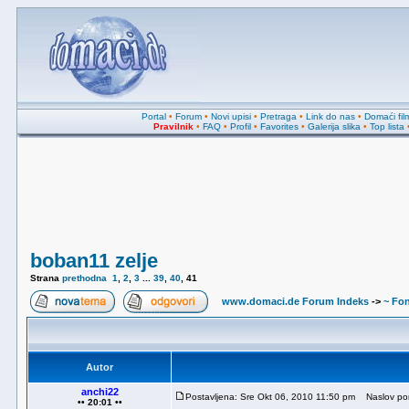
Portal
•
Forum
•
Novi upisi
•
Pretraga
•
Link do nas
•
Domaći fil
Pravilnik
•
FAQ
•
Profil
•
Favorites
•
Galerija slika
•
Top lista
boban11 zelje
Strana
prethodna
1
,
2
,
3
...
39
,
40
,
41
www.domaci.de Forum Indeks
->
~ Fon
Autor
anchi22
Postavljena: Sre Okt 06, 2010 11:50 pm
Naslov por
•• 20:01 ••