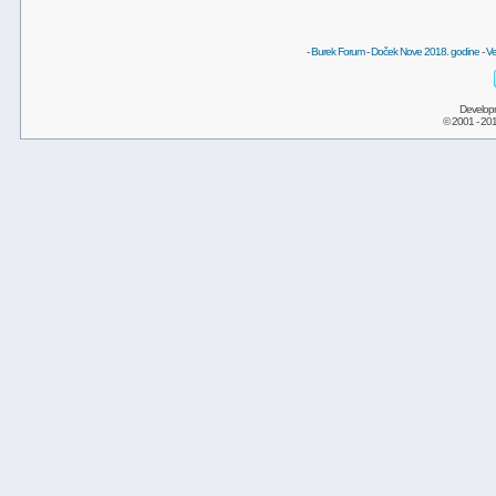
-
Burek Forum
-
Doček Nove 2018. godine
-
Ve
Develop
© 2001 - 20