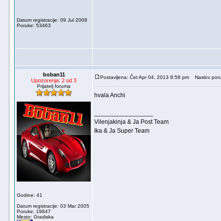
Datum registracije: 09 Jul 2008
Poruke: 53463
boban11
Postavljena: Čet Apr 04, 2013 8:58 pm
Naslov poru
Upozorenja: 2 od 3
Prijatelj foruma
hvala Anchi
_________________
Vilenjakinja & Ja Post Team
Ika & Ja Super Team
Godine: 41
Datum registracije: 03 Mar 2005
Poruke: 19847
Mesto: Gradiska