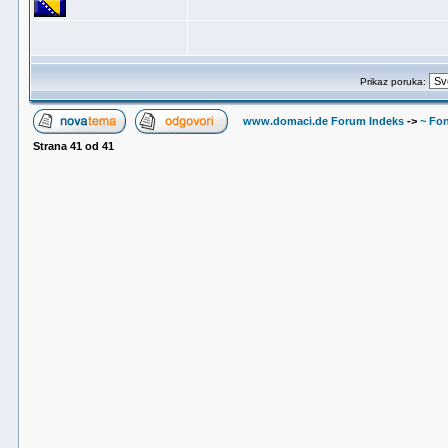
Prikaz poruka:
www.domaci.de Forum Indeks
->
~ Fon
Strana
41
od
41