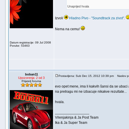
Unaprijed hvala
Izvoli
Hladno Pivo - "Soundtrack za zivot"
.
Nema na cemu!
Datum registracije: 09 Jul 2008
Poruke: 53463
boban11
Postavljena: Sub Dec 15, 2012 10:39 pm
Naslov p
Upozorenja: 2 od 3
Prijatelj foruma
evo opet mene, ima li kakvih šansi da se ubac
na pretragu mi ne izbacuje nikakve rezultate...
hvala.
_________________
Vilenjakinja & Ja Post Team
Ika & Ja Super Team