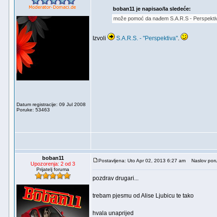
boban11 je napisao/la sledeće:
može pomoć da nađem S.A.R.S - Perspektiv
Izvoli
S.A.R.S. - "Perspektiva"
.
Datum registracije: 09 Jul 2008
Poruke: 53463
boban11
Postavljena: Uto Apr 02, 2013 6:27 am
Naslov poru
Upozorenja: 2 od 3
Prijatelj foruma
pozdrav drugari...
trebam pjesmu od Alise Ljubicu te tako
hvala unaprijed