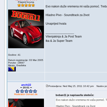
Prijatelj foruma
Evo nakon duže vremena mi vaša pomoć. Treba
Hladno Pivo - Soundtrack za život
Unaprijed hvala
_________________
Vilenjakinja & Ja Post Team
Ika & Ja Super Team
Godine: 41
Datum registracije: 03 Mar 2005
Poruke: 19847
Mesto: Gradiska
anchi22
Postavljena: Ned Maj 15, 2011 10:42 pm
Naslov po
•• 20:01 ••
boban11 je napisao/la sledeće:
Evo nakon duže vremena mi vaša pomoć. T
Hladno Pivo - Soundtrack za život