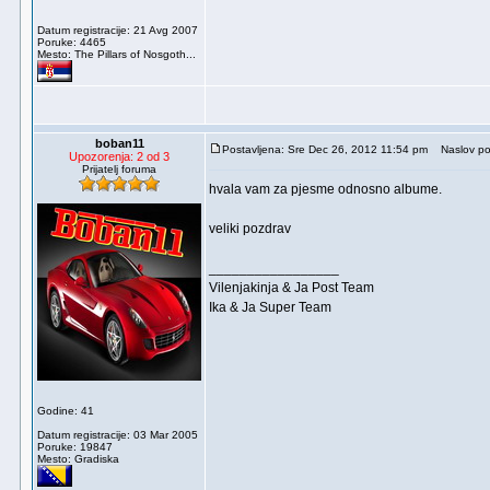
Datum registracije: 21 Avg 2007
Poruke: 4465
Mesto: The Pillars of Nosgoth...
boban11
Postavljena: Sre Dec 26, 2012 11:54 pm
Naslov po
Upozorenja: 2 od 3
Prijatelj foruma
hvala vam za pjesme odnosno albume.
veliki pozdrav
_________________
Vilenjakinja & Ja Post Team
Ika & Ja Super Team
Godine: 41
Datum registracije: 03 Mar 2005
Poruke: 19847
Mesto: Gradiska