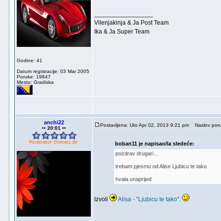
_________________
Vilenjakinja & Ja Post Team
Ika & Ja Super Team
Godine: 41
Datum registracije: 03 Mar 2005
Poruke: 19847
Mesto: Gradiska
anchi22
Postavljena: Uto Apr 02, 2013 9:21 pm
Naslov poru
•• 20:01 ••
boban11 je napisao/la sledeće:
pozdrav drugari...
trebam pjesmu od Alise Ljubicu te tako
hvala unaprijed
Izvoli
Alisa - "Ljubicu te tako"
.