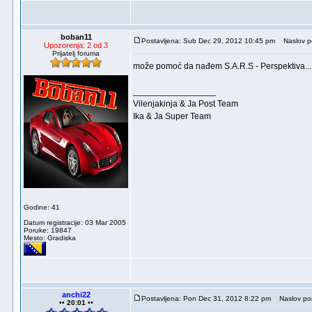
boban11
Postavljena: Sub Dec 29, 2012 10:45 pm
Naslov p
Upozorenja: 2 od 3
Prijatelj foruma
može pomoć da nađem S.A.R.S - Perspektiva...
_________________
Vilenjakinja & Ja Post Team
Ika & Ja Super Team
Godine: 41
Datum registracije: 03 Mar 2005
Poruke: 19847
Mesto: Gradiska
anchi22
Postavljena: Pon Dec 31, 2012 8:22 pm
Naslov por
•• 20:01 ••