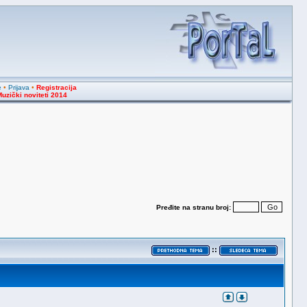
e
•
Prijava
•
Registracija
uzički noviteti 2014
Pređite na stranu broj:
::