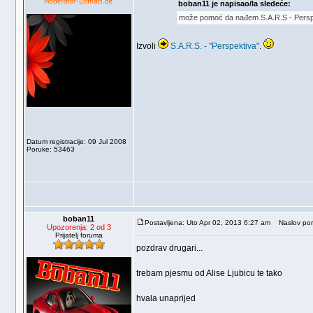
boban11 je napisao/la sledeće:
može pomoć da nađem S.A.R.S - Perspe
Izvoli
S.A.R.S. - "Perspektiva"
.
Datum registracije: 09 Jul 2008
Poruke: 53463
boban11
Postavljena: Uto Apr 02, 2013 6:27 am
Naslov por
Upozorenja: 2 od 3
Prijatelj foruma
pozdrav drugari...
trebam pjesmu od Alise Ljubicu te tako
hvala unaprijed