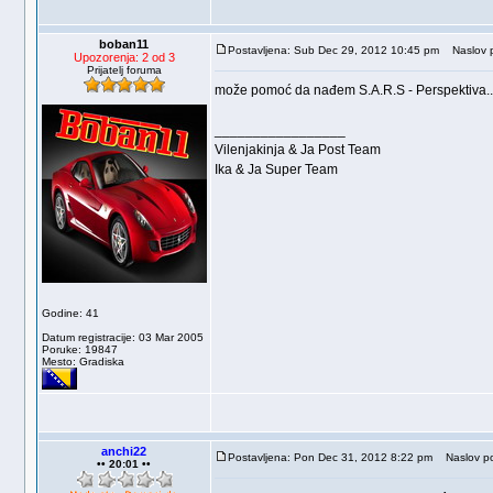
boban11
Postavljena: Sub Dec 29, 2012 10:45 pm
Naslov p
Upozorenja: 2 od 3
Prijatelj foruma
može pomoć da nađem S.A.R.S - Perspektiva..
_________________
Vilenjakinja & Ja Post Team
Ika & Ja Super Team
Godine: 41
Datum registracije: 03 Mar 2005
Poruke: 19847
Mesto: Gradiska
anchi22
Postavljena: Pon Dec 31, 2012 8:22 pm
Naslov po
•• 20:01 ••