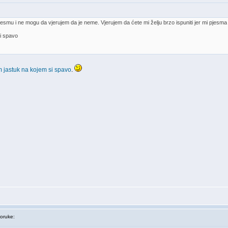
esmu i ne mogu da vjerujem da je neme. Vjerujem da ćete mi želju brzo ispuniti jer mi pjesma 
i spavo
m jastuk na kojem si spavo
.
oruke: