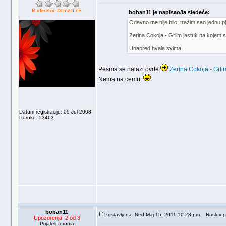
boban11 je napisao/la sledeće:
Odavno me nije bilo, tražim sad jednu pj
Zerina Cokoja - Grlim jastuk na kojem s
Unapred hvala svima.
Pesma se nalazi ovde
Zerina Cokoja - Grli
Nema na cemu.
Datum registracije: 09 Jul 2008
Poruke: 53463
boban11
Postavljena: Ned Maj 15, 2011 10:28 pm
Naslov p
Upozorenja: 2 od 3
Prijatelj foruma