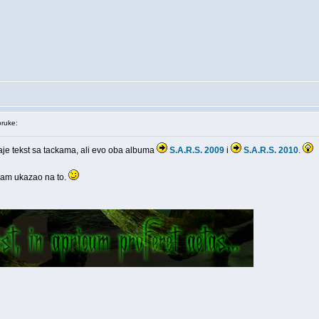
ruke:
aje tekst sa tackama, ali evo oba albuma
S.A.R.S. 2009
i
S.A.R.S. 2010
.
nam ukazao na to.