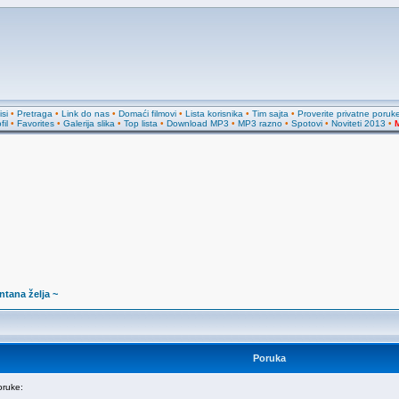
si
•
Pretraga
•
Link do nas
•
Domaći filmovi
•
Lista korisnika
•
Tim sajta
•
Proverite privatne poruk
fil
•
Favorites
•
Galerija slika
•
Top lista
•
Download MP3
•
MP3 razno
•
Spotovi
•
Noviteti 2013
•
M
ntana želja ~
Poruka
ruke: