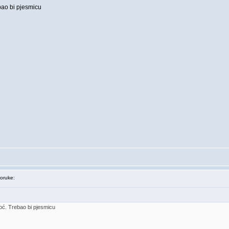
ao bi pjesmicu
oruke:
ć. Trebao bi pjesmicu