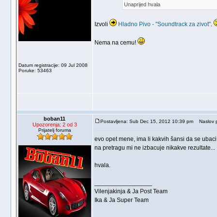
Unaprijed hvala
Izvoli
Hladno Pivo - "Soundtrack za zivot"
.
Nema na cemu!
Datum registracije: 09 Jul 2008
Poruke: 53463
boban11
Postavljena: Sub Dec 15, 2012 10:39 pm
Naslov p
Upozorenja: 2 od 3
Prijatelj foruma
evo opet mene, ima li kakvih šansi da se uba
na pretragu mi ne izbacuje nikakve rezultate...
hvala.
_________________
Vilenjakinja & Ja Post Team
Ika & Ja Super Team