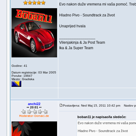
Evo nakon duže vremena mi vaša pomoć. Treb
Hladno Pivo - Soundtrack za život
Unaprijed hvala
_________________
Vilenjakinja & Ja Post Team
Ika & Ja Super Team
Godine: 41
Datum registracije: 03 Mar 2005
Poruke: 19847
Mesto: Gradiska
anchi22
Postavljena: Ned Maj 15, 2011 10:42 pm
Naslov p
•• 20:01 ••
boban11 je napisao/la sledeće:
Evo nakon duže vremena mi vaša pomo
Hladno Pivo - Soundtrack za život