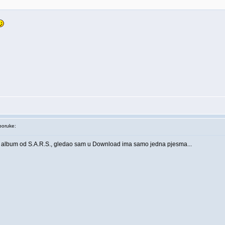
oruke:
ci album od S.A.R.S., gledao sam u Download ima samo jedna pjesma...