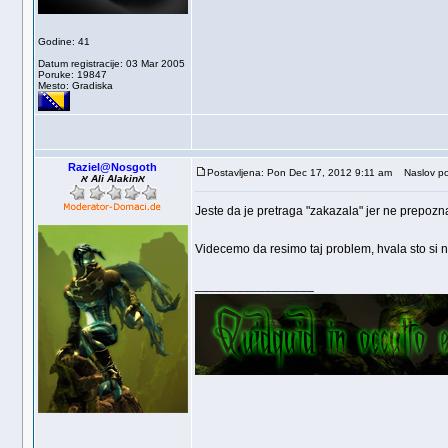
Godine: 41
Datum registracije: 03 Mar 2005
Poruke: 19847
Mesto: Gradiska
Raziel@Nosgoth
Postavljena: Pon Dec 17, 2012 9:11 am
Naslov po
א Ali Alakinא
Jeste da je pretraga "zakazala" jer ne prepozn
Videcemo da resimo taj problem, hvala sto si 
_________________