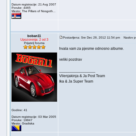
Datum registracije: 21 Avg 2007
Poruke: 4465
Mesto: The Pillars of Nosgoth...
boban11
Postavljena: Sre Dec 26, 2012 11:54 pm
Naslov po
Upozorenja: 2 od 3
Prijatelj foruma
hvala vam za pjesme odnosno albume.
veliki pozdrav
_________________
Vilenjakinja & Ja Post Team
Ika & Ja Super Team
Godine: 41
Datum registracije: 03 Mar 2005
Poruke: 19847
Mesto: Gradiska