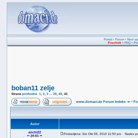
Portal
•
Forum
•
Novi upi
Pravilnik
•
FAQ
•
Pro
boban11 zelje
Strana
prethodna
1
,
2
,
3
...
39
,
40
,
41
www.domaci.de Forum Indeks
->
~ Fo
Autor
anchi22
Postavljena: Sre Okt 06, 2010 11:50 pm
Naslov po
•• 20:01 ••