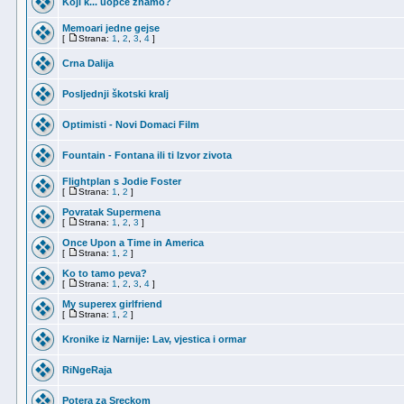
Koji k... uopće znamo?
Memoari jedne gejse
[
Strana:
1
,
2
,
3
,
4
]
Crna Dalija
Posljednji škotski kralj
Optimisti - Novi Domaci Film
Fountain - Fontana ili ti Izvor zivota
Flightplan s Jodie Foster
[
Strana:
1
,
2
]
Povratak Supermena
[
Strana:
1
,
2
,
3
]
Once Upon a Time in America
[
Strana:
1
,
2
]
Ko to tamo peva?
[
Strana:
1
,
2
,
3
,
4
]
My superex girlfriend
[
Strana:
1
,
2
]
Kronike iz Narnije: Lav, vjestica i ormar
RiNgeRaja
Potera za Sreckom