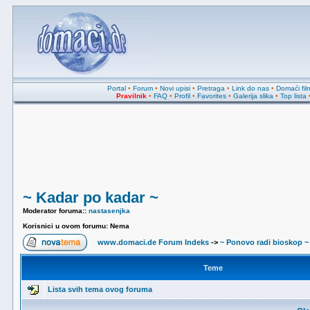
Portal
•
Forum
•
Novi upisi
•
Pretraga
•
Link do nas
•
Domaći fil
Pravilnik
•
FAQ
•
Profil
•
Favorites
•
Galerija slika
•
Top lista
~ Kadar po kadar ~
Moderator foruma:
:
nastasenjka
Korisnici u ovom forumu: Nema
www.domaci.de Forum Indeks
->
~ Ponovo radi bioskop ~
Teme
Lista svih tema ovog foruma