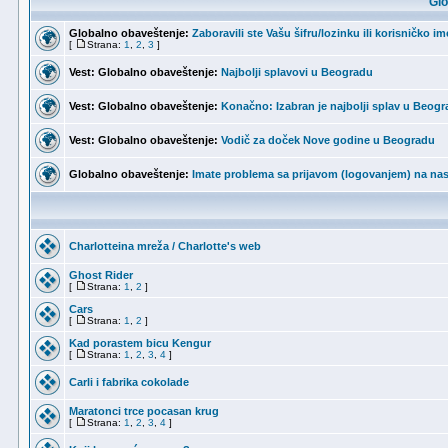
Glo
Globalno obaveštenje:
Zaboravili ste Vašu šifru/lozinku ili korisničko i
[
Strana:
1
,
2
,
3
]
Vest:
Globalno obaveštenje:
Najbolji splavovi u Beogradu
Vest:
Globalno obaveštenje:
Konačno: Izabran je najbolji splav u Beogr
Vest:
Globalno obaveštenje:
Vodič za doček Nove godine u Beogradu
Globalno obaveštenje:
Imate problema sa prijavom (logovanjem) na nas
Charlotteina mreža / Charlotte's web
Ghost Rider
[
Strana:
1
,
2
]
Cars
[
Strana:
1
,
2
]
Kad porastem bicu Kengur
[
Strana:
1
,
2
,
3
,
4
]
Carli i fabrika cokolade
Maratonci trce pocasan krug
[
Strana:
1
,
2
,
3
,
4
]