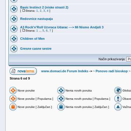
Basic Instinct 2 (niske strasti 2)
[
Strana:
1
,
2
,
3
,
4
]
Redovnice nastupaju
A3 Rock'n'Roll Uzvraca Udarac ---> Mi Nismo Andjeli 3
[
Strana:
1
...
5
,
6
,
7
]
Children of Men
Gresne casne sestre
Način prikazivanja:
www.domaci.de Forum Indeks
->
~ Ponovo radi bioskop ~
Strana
6
od
9
Nove poruke
Nema novih poruka
Globa
Nove poruke [ Popularna ]
Nema novih poruka [ Popularna ]
Obave
Nove poruke [ Zaključan ]
Nema novih poruka [ Zaključan ]
Važna