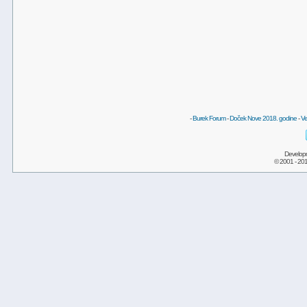
-
Burek Forum
-
Doček Nove 2018. godine
-
Ve
Develop
© 2001 - 20